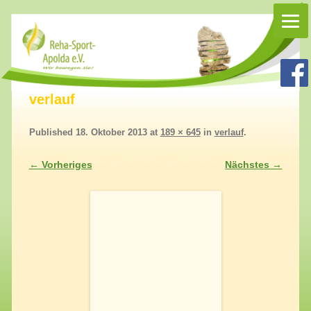
Rehasport Apolda
Rehasport in Apolda, Homepage Reha-Sport-Apolda e.V.
verlauf
Published
18. Oktober 2013
at
189 × 645
in
verlauf
.
← Vorheriges
Nächstes →