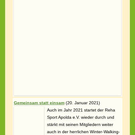
Gemeinsam statt einsam
(
20. Januar 2021)
Auch im Jahr 2021 startet der Reha
Sport Apolda e.V. wieder durch und
stärkt mit seinen Mitgliedern weiter
auch in der herrlichen Winter-Walking-
Welt das Immunsystem.
Jederzeit könnt ihr euch bei uns zu einem Reha
Sportkurs anmelden. Mit einer ärztlichen Verordnung
erfolgt die Kostenübernahme über die Krankenkassen.
Ihr habt Fragen? Lasst euch von Frau Katrin Seitz, der
Vereinsvorsitzenden, individuell beraten. Mehr unter:
reha-sport-apolda.de