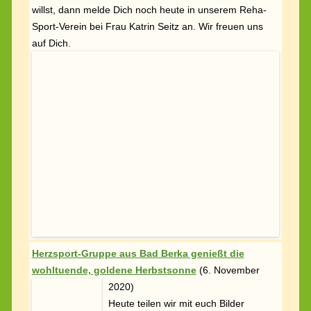
Herzsport-Gruppe aus Bad Berka genießt die
wohltuende, goldene Herbstsonne
(
6. November
2020)
Heute teilen wir mit euch Bilder
unserer Herzsport-Gruppe aus Bad
Berka, die mit Hygiene-Abstand auch
weiterhin ihren Herzsport in der
wohltuenden, goldenen Herbstsonne durchführt.
Gerade jetzt in dieser Zeit ist es ganz besonders
wichtig, dass man sich sportlich betätigt. Denn Sport
kräftigt das Immunsystem. Bleibt gesund!