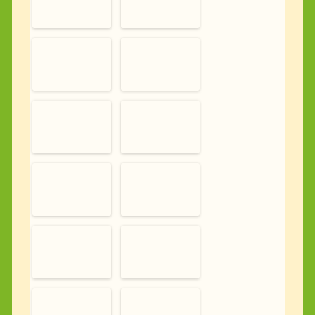
Der beste Arzt ist Mutter Natur!
(
5. Dezember 2023)
Die 8 Sportkurse des „Reha-Sport-
Apolda e.V.“, aus dem Ärztehaus am
Heidenberg 24, sind auch diese
Woche wieder fleißig in und um Apolda
am Walken! Schnee und Kälte zum