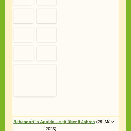
Rehasport in Apolda – seit über 9 Jahren
(
29. März
2023)
Im Reha-Sport-Apolda e.V., am
Heidelberg 24 in Apolda, findet der
ärztlich verordnete
Rehabilitationssport im Bereich
Herzkreislauftraining, nun schon seit über 9 Jahren,
auch bei „schlechtem“ Wetter statt. Mit großer
Begeisterung und viel Spaß, walken die Patienten mit
der Vereinsvorsitzenden und Physiotherapeutin Frau
Katrin Seitz, in und um das schöne Apoldaer Land!
Jeder der die Natur und die körperliche Bewegung liebt,