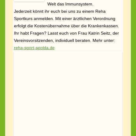
Sport härtet ab!
(
9. November 2020)
Wer regelmäßig sanftes
Ausdauertraining betreibt, regt durch
die gesteigerte Herz-Kreislauf-
Tätigkeit das Immunsystem an und
unterstützt einen Körper dabei Erkältungen und auch
grippale Infekte abzuwehren.