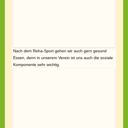
Mehr Informationen gibt es
hier
.
Die Reha-Sport-Gruppen beim Nordic Walking
(
12.
Juli 2020)
Diese Woche waren wir im Schötener