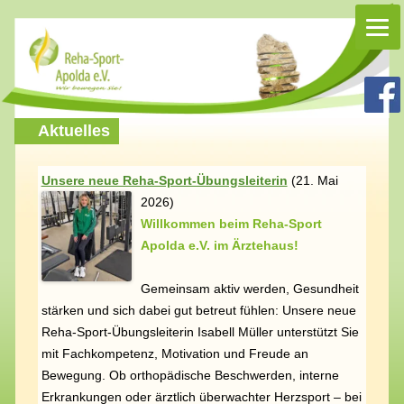
Rehasport Apolda
Rehasport in Apolda, Homepage Reha-Sport-Apolda e.V.
Aktuelles
Unsere neue Reha-Sport-Übungsleiterin
(
21. Mai
2026)
Willkommen beim Reha-Sport
Apolda e.V. im Ärztehaus!
Gemeinsam aktiv werden, Gesundheit
stärken und sich dabei gut betreut fühlen: Unsere neue
Reha-Sport-Übungsleiterin Isabell Müller unterstützt Sie
mit Fachkompetenz, Motivation und Freude an
Bewegung. Ob orthopädische Beschwerden, interne
Erkrankungen oder ärztlich überwachter Herzsport – bei