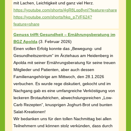
mit Lachen, Leichtigkeit und ganz viel Herz.
https://youtube.com/shorts/4gR8Lqp8ynI?feature=share
https://youtube.com/shorts/hkq_p7VF624?
feature=share
Genuss trifft Gesundheit – Ernährungsberatung im
BGZ Apolda
(
3. Februar 2026)
Einen vollen Erfolg konnte das „Bewegung- und
Gesundheitszentrum“ im Ärztehaus am Heidenberg in
Apolda mit seiner Ernährungsberatung für seine treuen
Mitglieder und Patienten, aber auch dessen
Familienangehörige am Mittwoch, den 28.1.2026
verbuchen. Es wurde rege diskutiert, gekocht und im
Nachgang gab es eine umfangreiche Verköstigung von
leckeren Brotaufstrichen, abwechslungsreichen „Low-
Carb Rezepten“, knusprigen Joghurt-Brot und bunten
Salat-Kreationen!
Wir bedanken uns für den tollen Nachmittag bei allen
Teilnehmern und können stolz verkünden, dass durch