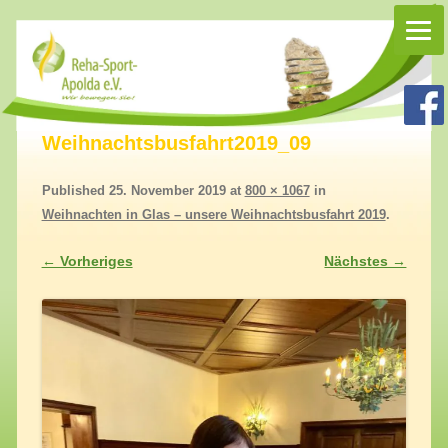
Rehasport Apolda
Rehasport in Apolda, Homepage Reha-Sport-Apolda e.V.
Weihnachtsbusfahrt2019_09
Published
25. November 2019
at
800 × 1067
in
Weihnachten in Glas – unsere Weihnachtsbusfahrt 2019
.
← Vorheriges
Nächstes →