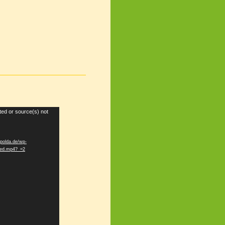
ted or source(s) not
apolda.de/wp-
rted.mp4?_=2