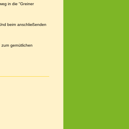
eg in die “Greiner
. Und beim anschließenden
” zum gemütlichen