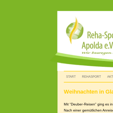
Rehasport in Apolda, Homepage Reha-Sport
Rehasport Apolda
START
REHASPORT
AKT
Weihnachten in Gl
Mit “Deuber-Reisen” ging es i
Nach einer gemütlichen Anreis