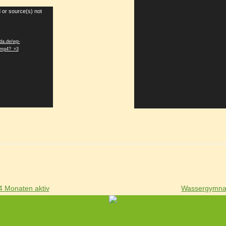
 or source(s) not
lda.de/wp-
d.mp4?_=3
4 Monaten aktiv
Wassergymnas