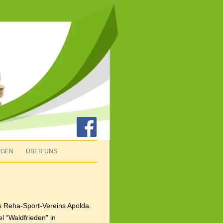
NGEN
ÜBER UNS
s Reha-Sport-Vereins Apolda.
 “Waldfrieden” in