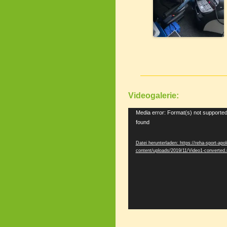
Videogalerie:
Video-
Media error: Format(s) not supported
found
Player
Datei herunterladen: https://reha-sport-apo
content/uploads/2019/11/Video1-converte