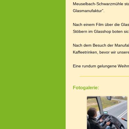
Meuselbach-Schwarzmühle statt
Glasmanufaktur”.
Nach einem Film über die Glas
Stöbern im Glasshop boten sic
Nach dem Besuch der Manufakt
Kaffeetrinken, bevor wir unser
Eine rundum gelungene Weihna
Fotogalerie: