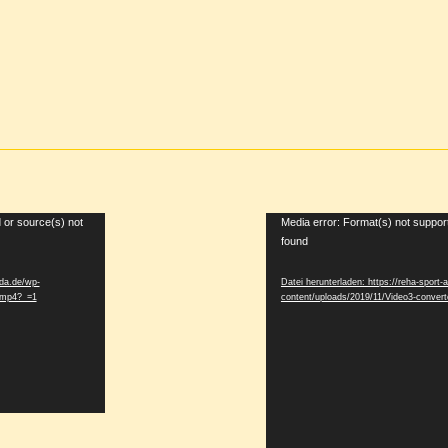
 or source(s) not
Video-
Media error: Format(s) not suppor
found
Player
lda.de/wp-
Datei herunterladen: https://reha-sport-
d.mp4?_=1
content/uploads/2019/11/Video3-conve