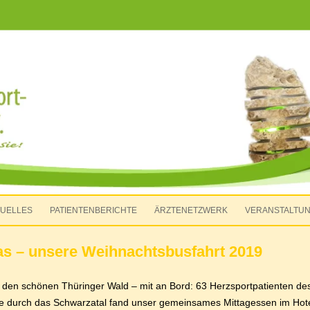
-Apolda e.V.
Zum Inhalt springen
UELLES
PATIENTENBERICHTE
ÄRZTENETZWERK
VERANSTALTU
as – unsere Weihnachtsbusfahrt 2019
n den schönen Thüringer Wald – mit an Bord: 63 Herzsportpatienten de
e durch das Schwarzatal fand unser gemeinsames Mittagessen im Hotel