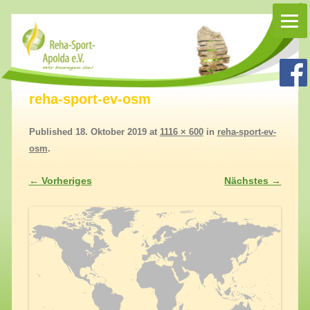
Rehasport Apolda
Rehasport in Apolda, Homepage Reha-Sport-Apolda e.V.
reha-sport-ev-osm
Published
18. Oktober 2019
at
1116 × 600
in
reha-sport-ev-
osm
.
← Vorheriges
Nächstes →