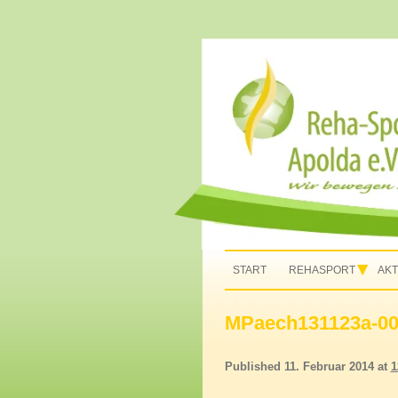
Rehasport in Apolda, Homepage Reha-Sport
Rehasport Apolda
START
REHASPORT
AKT
MPaech131123a-0
Published
11. Februar 2014
at
1