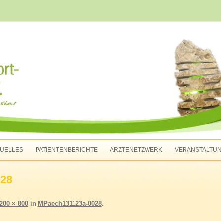
-Apolda e.V.
Zum Inhalt springen
UELLES
PATIENTENBERICHTE
ÄRZTENETZWERK
VERANSTALTU
028
200 × 800
in
MPaech131123a-0028
.