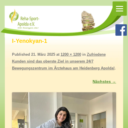
Rehasport Apolda
Rehasport in Apolda, Homepage Reha-Sport-Apolda e.V.
I-Yenokyan-1
Published
21. März 2025
at
1200 × 1200
in
Zufriedene
Kunden sind das oberste Ziel in unserem 24/7
Bewegungszentrum im Ärztehaus am Heidenberg Apolda!
.
Nächstes →