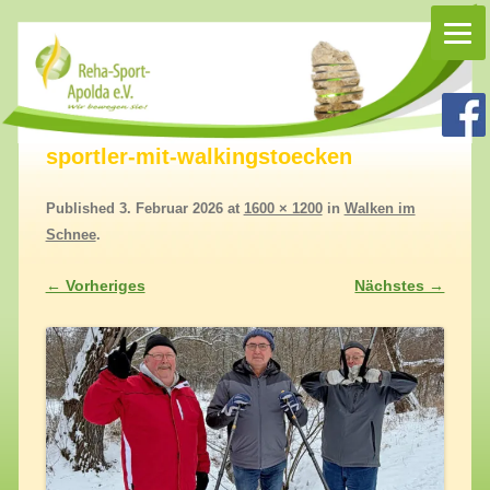
Rehasport Apolda
Rehasport in Apolda, Homepage Reha-Sport-Apolda e.V.
sportler-mit-walkingstoecken
Published
3. Februar 2026
at
1600 × 1200
in
Walken im
Schnee
.
← Vorheriges
Nächstes →