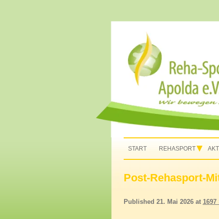
Rehasport in Apolda, Homepage Reha-Sport
Rehasport Apolda
START
REHASPORT
AKT
Post-Rehasport-Mit
Published
21. Mai 2026
at
1697 