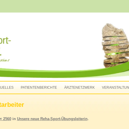
-Apolda e.V.
Zum Inhalt springen
UELLES
PATIENTENBERICHTE
ÄRZTENETZWERK
VERANSTALTU
arbeiter
× 2560
in
Unsere neue Reha-Sport-Übungsleiterin
.