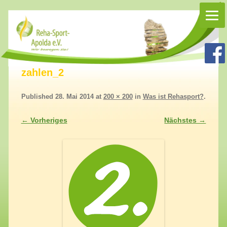
Rehasport Apolda
Rehasport in Apolda, Homepage Reha-Sport-Apolda e.V.
zahlen_2
Published
28. Mai 2014
at
200 × 200
in
Was ist Rehasport?
.
← Vorheriges
Nächstes →