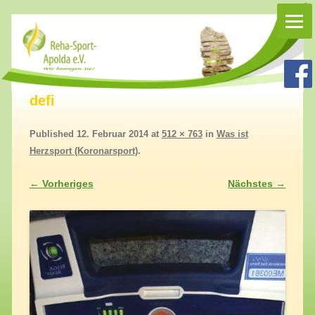
Rehasport Apolda
Rehasport in Apolda, Homepage Reha-Sport-Apolda e.V.
defi
Published
12. Februar 2014
at
512 × 763
in
Was ist
Herzsport (Koronarsport)
.
← Vorheriges
Nächstes →