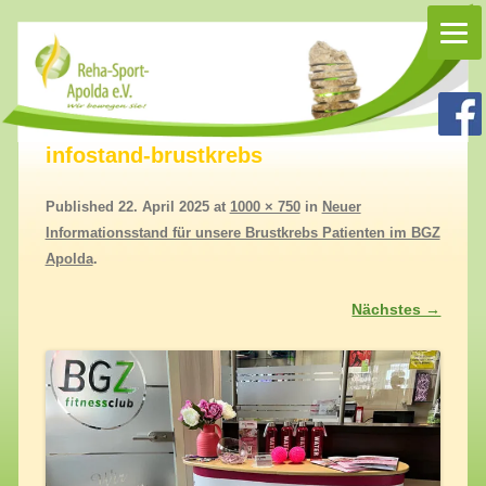
Rehasport Apolda
Rehasport in Apolda, Homepage Reha-Sport-Apolda e.V.
infostand-brustkrebs
Published
22. April 2025
at
1000 × 750
in
Neuer
Informationsstand für unsere Brustkrebs Patienten im BGZ
Apolda
.
Nächstes →