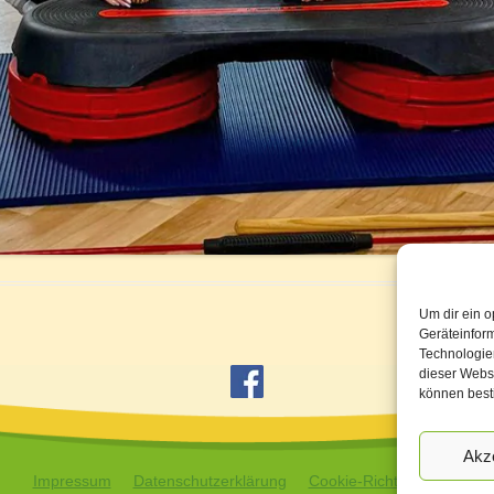
Um dir ein o
Geräteinfor
Technologien
dieser Websi
können best
Akz
Impressum
Datenschutzerklärung
Cookie-Richtlinie (EU)