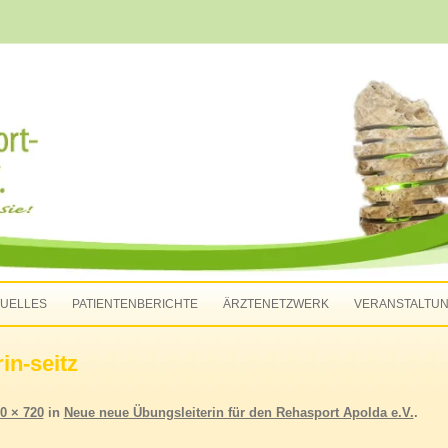
-Apolda e.V.
Zum Inhalt springen
UELLES
PATIENTENBERICHTE
ÄRZTENETZWERK
VERANSTALTU
in-seitz
0 × 720
in
Neue neue Übungsleiterin für den Rehasport Apolda e.V.
.