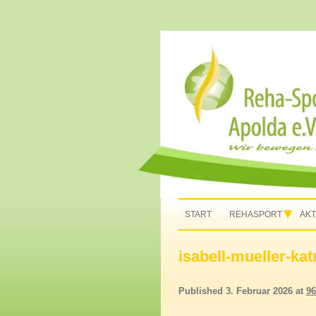
Rehasport in Apolda, Homepage Reha-Sport
Rehasport Apolda
START
REHASPORT
AKT
isabell-mueller-katr
Published
3. Februar 2026
at
96