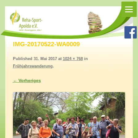
Rehasport Apolda
Rehasport in Apolda, Homepage Reha-Sport-Apolda e.V.
IMG-20170522-WA0009
Published
31. Mai 2017
at
1024 × 768
in
Frühjahrswanderung
.
← Vorheriges