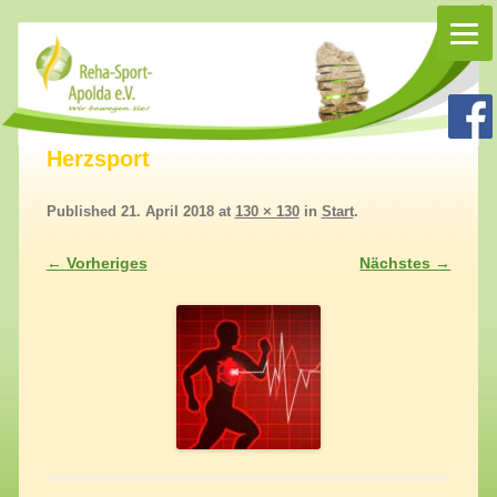
Rehasport Apolda
Rehasport in Apolda, Homepage Reha-Sport-Apolda e.V.
Herzsport
Published
21. April 2018
at
130 × 130
in
Start
.
← Vorheriges
Nächstes →